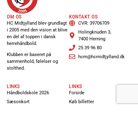
OM OS
KONTAKT OS
HC Midtjylland blev grundlagt
CVR: 39706709
i 2005 med den vision at blive
Holingknuden 3,
en del af toppen i dansk
7400 Herning
herrehåndbold.
25 39 96 80
Klubben er baseret på
hcm@hcmidtjylland.dk
sammenhold, følelser og
stolthed.
LINKS
LINKS
Håndboldskole 2026
Forside
Sæsonkort
Køb billetter
Få din reklame på vores
Næste hjemmekamp
skærm.
Nyheder
Bliv partner
Om HCM
LIVE håndbold resultater
Kontakt os