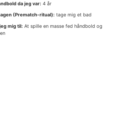
åndbold da jeg var:
4 år
dagen (Prematch-ritual):
tage mig et bad
g mig til:
At spille en masse fed håndbold og
ken