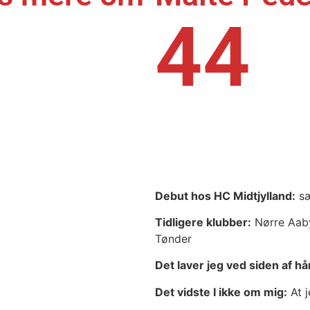
44
Debut hos HC Midtjylland:
sæ
Tidligere klubber:
Nørre Aaby
Tønder
Det laver jeg ved siden af h
Det vidste I ikke om mig:
At j