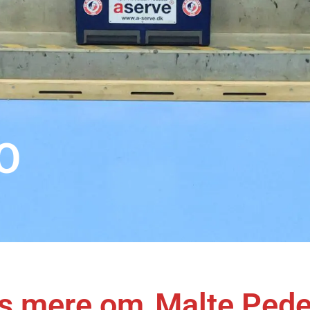
O
s mere om
Malte Ped