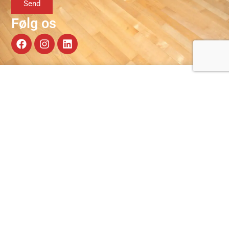
Send
Følg os
OM OS
KONTAKT OS
HC Midtjylland blev grundlagt
CVR: 39706709
i 2005 med den vision at blive
Holingknuden 3,
en del af toppen i dansk
7400 Herning
herrehåndbold.
25 39 96 80
Klubben er baseret på
hcm@hcmidtjylland.dk