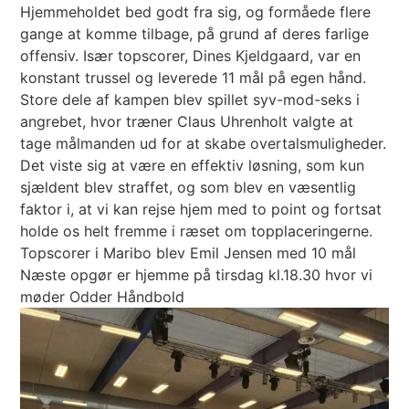
Hjemmeholdet bed godt fra sig, og formåede flere
gange at komme tilbage, på grund af deres farlige
offensiv. Især topscorer, Dines Kjeldgaard, var en
konstant trussel og leverede 11 mål på egen hånd.
Store dele af kampen blev spillet syv-mod-seks i
angrebet, hvor træner Claus Uhrenholt valgte at
tage målmanden ud for at skabe overtalsmuligheder.
Det viste sig at være en effektiv løsning, som kun
sjældent blev straffet, og som blev en væsentlig
faktor i, at vi kan rejse hjem med to point og fortsat
holde os helt fremme i ræset om topplaceringerne.
Topscorer i Maribo blev Emil Jensen med 10 mål
Næste opgør er hjemme på tirsdag kl.18.30 hvor vi
møder Odder Håndbold