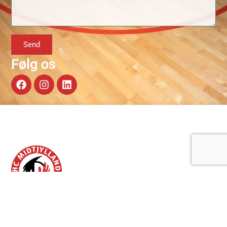
Send
Følg os
OM OS
KONTAKT OS
HC Midtjylland blev grundlagt
CVR: 39706709
i 2005 med den vision at blive
Holingknuden 3,