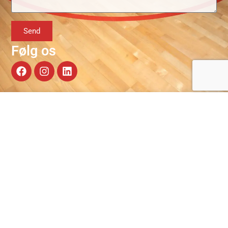
Send
Følg os
OM OS
KONTAKT OS
HC Midtjylland blev grundlagt
CVR: 39706709
i 2005 med den vision at blive
Holingknuden 3,
en del af toppen i dansk
7400 Herning