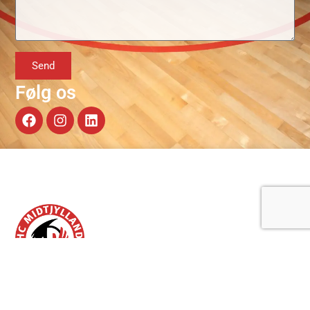
Send
Følg os
OM OS
KONTAKT OS
HC Midtjylland blev grundlagt
CVR: 39706709
i 2005 med den vision at blive