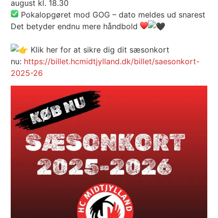
august kl. 18.30
Pokalopgøret mod GOG – dato meldes ud snarest
Det betyder endnu mere håndbold
Klik her for at sikre dig dit sæsonkort
nu:
https://billet.hcmidtjylland.dk/billet/saesonkort-
2025-26