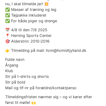
nu, I skal tilmelde jer! 💥
✅ Masser af træning og leg
✅ Tøjpakke inkluderet
✅ For både piger og drenge
📅 4/8 til den 7/8 2025
📍 Herning Sports Center
🎯 Alderstrin: 2010-2016
👉 Tilmelding på mail: hcm@hcmidtjylland.dk
Fulde navn
Årgang
Klub
Str på t-shirts og shorts
Str på bold
Mail og tlf-nr på forældre/kontaktperso
Tilmeldingsfristen nærmer sig – og vi kører efter
først til mølle! 🙌