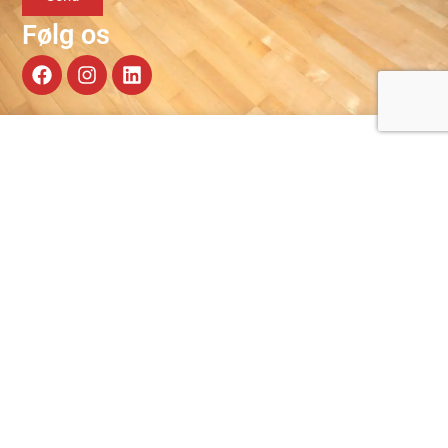
Følg os
OM OS
KONTAKT OS
HC Midtjylland blev grundlagt
CVR: 39706709
i 2005 med den vision at blive
Holingknuden 3,
en del af toppen i dansk
7400 Herning
herrehåndbold.
25 39 96 80
Klubben er baseret på
hcm@hcmidtjylland.dk