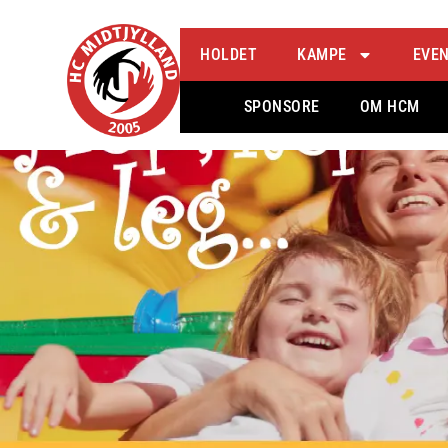
Håndbold med hop & leg… Op
HOLDET
KAMPE
EVE
SPONSORE
OM HCM